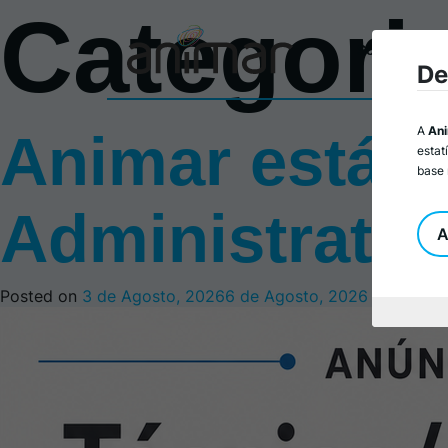
Categori
Sobre a Ani
De
A
An
Animar está a
estat
base 
Administrativ
A
Posted on
3 de Agosto, 2026
6 de Agosto, 2026
by
tania 