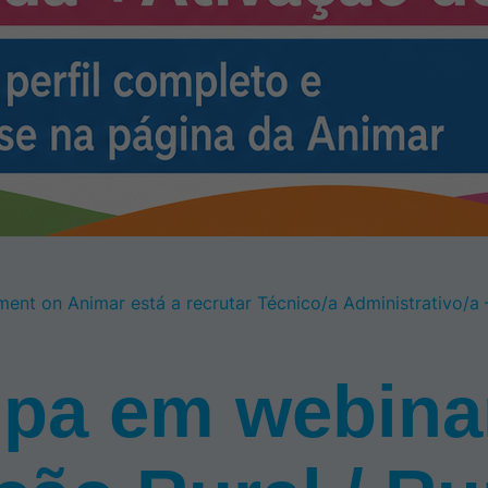
ment
on Animar está a recrutar Técnico/a Administrativo/a
ipa em webina