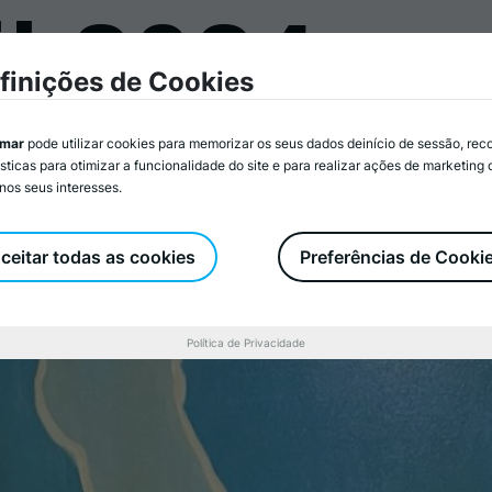
l 2024
mar
Associados/as
Atividades
Serviços
Recurs
finições de Cookies
imar
pode utilizar cookies para memorizar os seus dados deinício de sessão, rec
EAPN Portuga
ísticas para otimizar a funcionalidade do site e para realizar ações de marketing
nos seus interesses.
o Combate à 
ceitar todas as cookies
Preferências de Cooki
par
Política de Privacidade