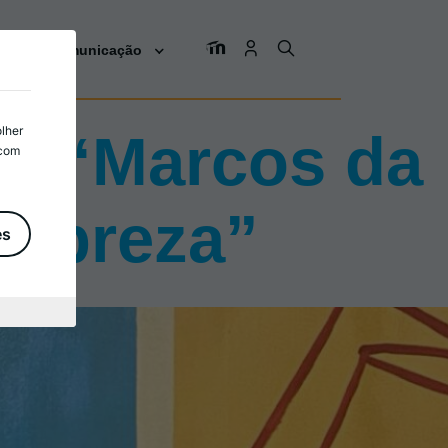
os
Comunicação
olher
l “Marcos da
 com
Pobreza”
es