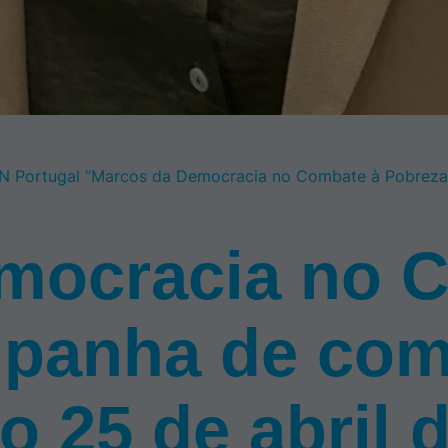
 Portugal “Marcos da Democracia no Combate à Pobreza
mocracia no 
mpanha de co
o 25 de abril