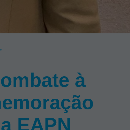
”
Combate à
memoração
 da EAPN