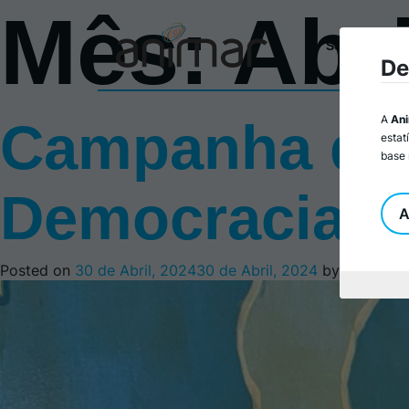
Mês:
Abri
Sobre a Ani
De
A
An
Campanha da 
estat
base 
Democracia n
A
Posted on
30 de Abril, 2024
30 de Abril, 2024
by
tania gas