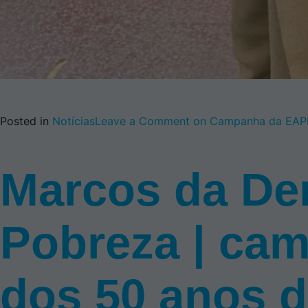
Posted in
Notícias
Leave a Comment
on Campanha da EAPN
Marcos da De
Pobreza | ca
dos 50 anos d