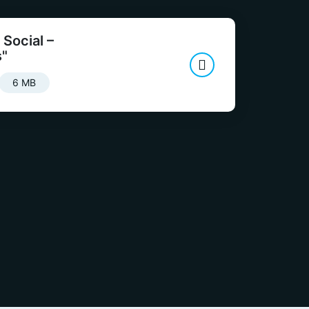
Social –
s"
6 MB