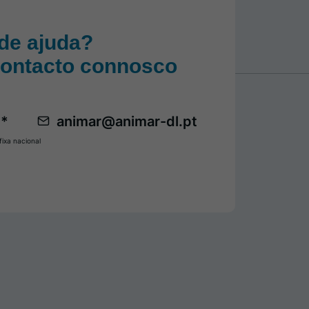
de ajuda?
contacto connosco
 *
animar@animar-dl.pt
ixa nacional