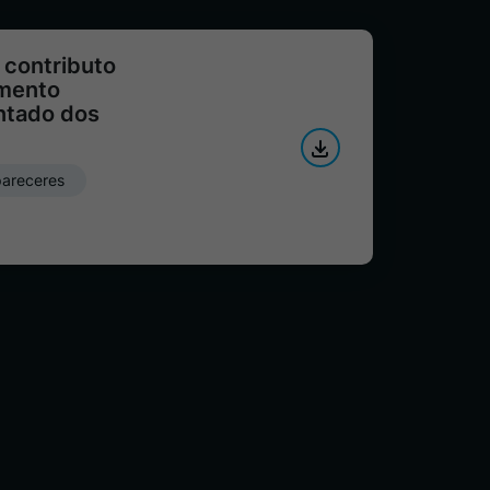
 contributo
imento
ntado dos
pareceres