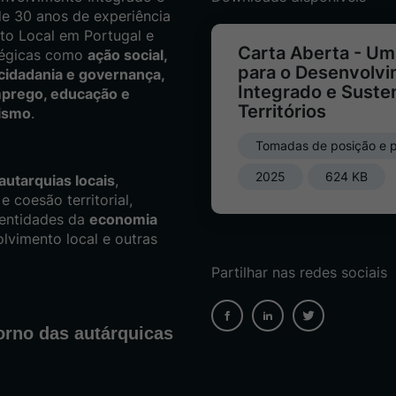
de 30 anos de experiência
o Local em Portugal e
Carta Aberta - Um
atégicas como
ação social,
para o Desenvolv
 cidadania e governança,
Integrado e Suste
prego, educação e
Territórios
vismo
.
Tomadas de posição e 
2025
624 KB
autarquias locais
,
 coesão territorial,
 entidades da
economia
lvimento local e outras
Partilhar nas redes sociais
rno das autárquicas