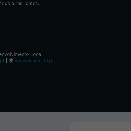
rios e resilientes.
envolvimento Local
pt
| 🌍
www.animar-dl.pt