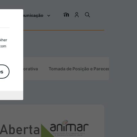
os
Comunicação
olher
 com
tidade Corporativa
Tomada de Posição e Pareceres
es