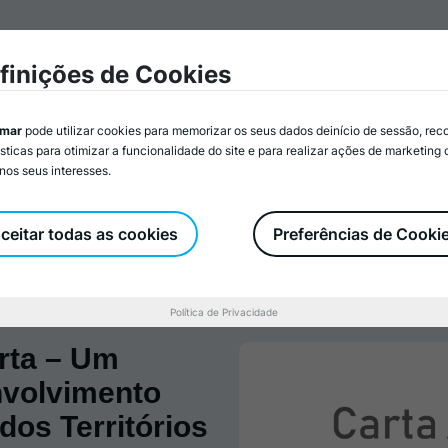
mar
Associados/as
Atividades
Serviços
Recurs
finições de Cookies
imar
pode utilizar cookies para memorizar os seus dados deinício de sessão, rec
ísticas para otimizar a funcionalidade do site e para realizar ações de marketing
nos seus interesses.
Documentos Oficiais
Representações e Parcerias
Iden
ceitar todas as cookies
Preferências de Cooki
Política de Privacidade
rta – Um
nvolvimento
dos Territórios