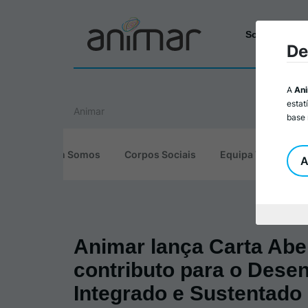
Sobre a Ani
De
A
An
estat
Animar
base 
Quem Somos
Corpos Sociais
Equipa Técnica
A
Animar lança Carta Abe
contributo para o Dese
Integrado e Sustentado 