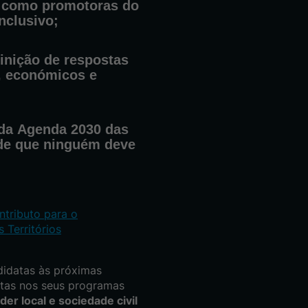
s como promotoras do
nclusivo
;
inição de
respostas
s, económicos e
 da
Agenda 2030 das
 de que ninguém deve
tributo para o
 Territórios
didatas às próximas
stas nos seus programas
der local e sociedade civil