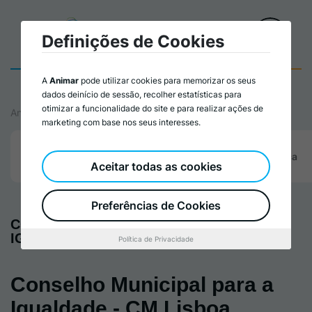
Definições de Cookies
A
Animar
pode utilizar cookies para memorizar os seus
dados deinício de sessão, recolher estatísticas para
otimizar a funcionalidade do site e para realizar ações de
Animar
marketing com base nos seus interesses.
Quem Somos
Corpos Sociais
Equipa Técnica
Aceitar todas as cookies
Preferências de Cookies
CONSELHO MUNICIPAL PARA A
IGUALDADE
Política de Privacidade
Conselho Municipal para a
Igualdade - CM Lisboa