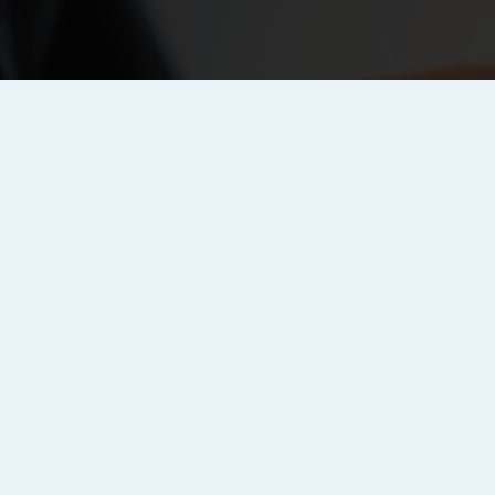
Necessita de ajuda?
Entre em contacto
connosco
animar@animar-dl.pt
219 527 450 *
Custo de chamada para a rede fixa nacional