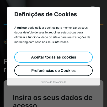
Definições de Cookies
A
Animar
pode utilizar cookies para memorizar os seus
dados deinício de sessão, recolher estatísticas para
otimizar a funcionalidade do site e para realizar ações de
Área Reservada
marketing com base nos seus interesses.
Aceitar todas as cookies
Faça login na sua área
reservada
Preferências de Cookies
Política de Privacidade
Insira os seus dados de
acesso