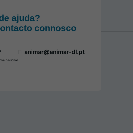
de ajuda?
contacto connosco
*
animar@animar-dl.pt
ixa nacional