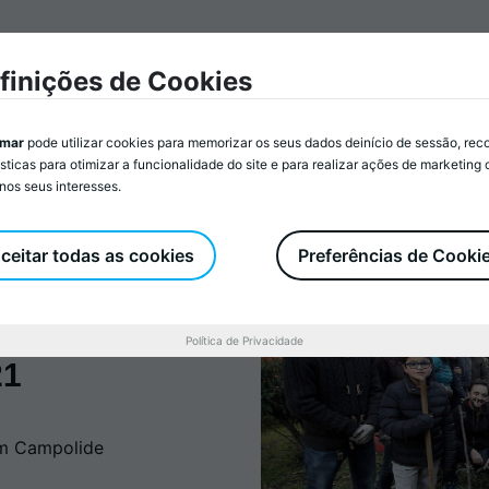
e a Animar
Associados/as
Atividades
Serviços
Re
finições de Cookies
imar
pode utilizar cookies para memorizar os seus dados deinício de sessão, rec
ísticas para otimizar a funcionalidade do site e para realizar ações de marketing
nos seus interesses.
ceitar todas as cookies
Preferências de Cooki
floresta Bela
ide - Grupo de
ral e Casa
Política de Privacidade
21
em Campolide