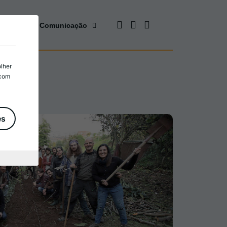
cursos
Comunicação
olher
 com
es