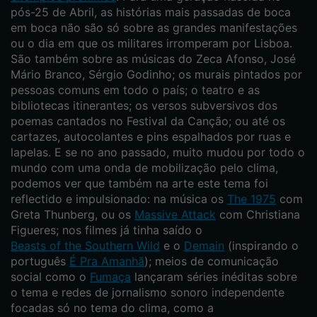
pós-25 de Abril, as histórias mais passadas de boca
em boca não são só sobre as grandes manifestações
ou o dia em que os militares irromperam por Lisboa.
São também sobre as músicas do Zeca Afonso, José
Mário Branco, Sérgio Godinho; os murais pintados por
pessoas comuns em todo o país; o teatro e as
bibliotecas itinerantes; os versos subversivos dos
poemas cantados no Festival da Canção; ou até os
cartazes, autocolantes e pins espalhados por ruas e
lapelas. E se no ano passado, muito mudou por todo o
mundo com uma onda de mobilização pelo clima,
podemos ver que também na arte este tema foi
reflectido e impulsionado: na música os
The 1975
com
Greta Thunberg, ou os
Massive Attack
com Christiana
Figueres; nos filmes já tinha saído o
Beasts of the Southern Wild
e o
Demain
(inspirando o
português
É Pra Amanhã
); meios de comunicação
social como o
Fumaça
lançaram séries inéditas sobre
o tema e redes de jornalismo sonoro independente
focadas só no tema do clima, como a