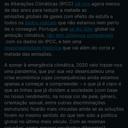
as Alterações Climáticas (IPCC)
dá-nos
agora menos
de dez anos para reduzir a metade as
emissões
globais
de gases com efeito de estufa e
todos os
dados indicam
que não estamos nem perto
de o conseguir. Portugal, que
se diz líder
global na
ambição climática,
não tem objetivos compatíveis
com os dados do IPCC, e tem uma
responsabilidade histórica
que vai além do corte a
metade das emissões.
A somar à emergência climática, 2020 veio trazer-nos
uma pandemia, que por sua vez desencadeou uma
crise económica cujas consequências ainda estamos
apenas a começar a compreender – o que já é claro é
que as linhas que já dividem a sociedade (com base
no nosso rendimento, na nossa cor de pele, género,
orientação sexual, entre outras discriminações
estruturais) ficarão mais vincadas ainda se as soluções
forem no mesmo sentido do que tem sido a política
global no último meio século. Com as mesmas
soluções, como esperar resultados diferentes?