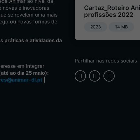
ede Animar ao nível da
Cartaz_Roteiro An
e novas e inovadoras
profissões 2022
 que se revelem uma mais-
rego ou novas formas de
2023
14 MB
s práticas e atividades da
Partilhar nas redes sociais
eresse em integrar
até ao dia 25 maio):
ares@animar-dl.pt
|