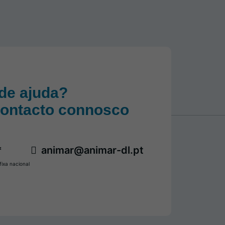
de ajuda?
contacto connosco
*
animar@animar-dl.pt
ixa nacional