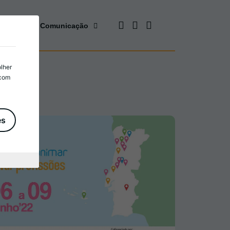
cursos
Comunicação
olher
 com
es