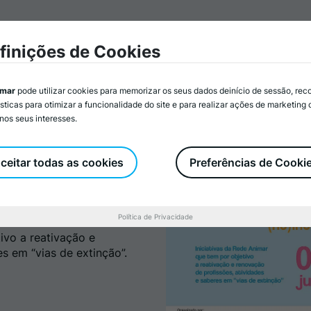
e a Animar
Associados/as
Atividades
Serviços
Re
finições de Cookies
imar
pode utilizar cookies para memorizar os seus dados deinício de sessão, rec
ísticas para otimizar a funcionalidade do site e para realizar ações de marketing
nos seus interesses.
ceitar todas as cookies
Preferências de Cooki
ar profissões
Política de Privacidade
ivo a reativação e
s em “vias de extinção”.