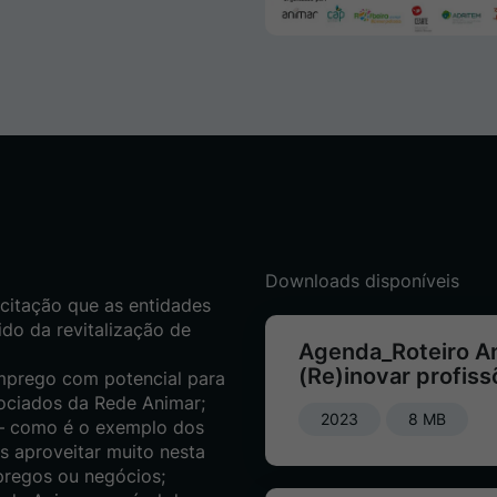
Downloads disponíveis
citação que as entidades
do da revitalização de
Agenda_Roteiro A
(Re)inovar profis
mprego com potencial para
ociados da Rede Animar;
2023
8 MB
s – como é o exemplo dos
 aproveitar muito nesta
pregos ou negócios;