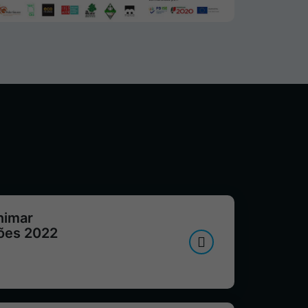
nimar
sões 2022