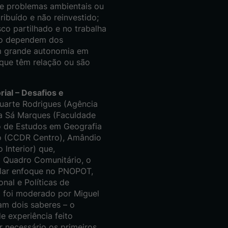
de problemas ambientais ou
ribuído e não reinvestido;
co partilhado e no trabalha
ão dependem dos
om grande autonomia em
que têm relação ou são
ial – Desafios e
Duarte Rodrigues (Agência
sa Sá Marques (Faculdade
o de Estudos em Geografia
ão (CCDR Centro), Amândio
Interior) que,
o Quadro Comunitário, o
cular enfoque no PNOPOT,
nal e Políticas de
el foi moderado por Miguel
am dois saberes – o
de experiência feito
r necessário os primeiros