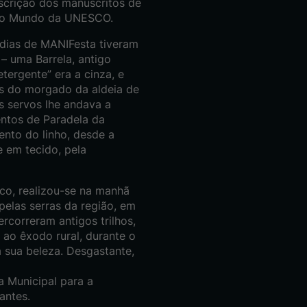
inscrição dos manuscritos de
 do Mundo da UNESCO.
 dias de MANIFesta tiveram
 – uma Barrela, antigo
ergente” era a cinza, e
as do morgado da aldeia de
s servos lhe andava a
entos de Paradela da
nto do linho, desde a
e em tecido, pela
ico, realizou-se na manhã
elas serras da região, em
rcorreram antigos trilhos,
ao êxodo rural, durante o
 sua beleza. Desgastante,
a Municipal para a
antes.