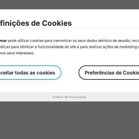
e a Animar
Associados/as
Atividades
Serviços
Re
finições de Cookies
imar
pode utilizar cookies para memorizar os seus dados deinício de sessão, rec
ísticas para otimizar a funcionalidade do site e para realizar ações de marketing
nos seus interesses.
ceitar todas as cookies
Preferências de Cooki
esta 2018
 município de Penacova e as
Política de Privacidade