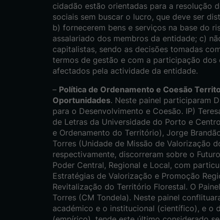
cidadão estão orientadas para a resolução 
sociais sem buscar o lucro, que deve ser dist
b) fornecerem bens e serviços na base do ris
assalariado dos membros da entidade; c) n
capitalistas, sendo as decisões tomadas c
termos de gestão e com a participação dos 
afectados pela actividade da entidade.
–
Política de Ordenamento e Coesão Territor
Oportunidades
. Neste painel participaram 
para o Desenvolvimento e Coesão. IP) Tere
de Letras da Universidade do Porto e Centr
e Ordenamento do Território), Jorge Brand
Torres (Unidade de Missão de Valorização do 
respectivamente, discorreram sobre o Futur
Poder Central, Regional e Local, com parti
Estratégias de Valorização e Promoção Regio
Revitalização do Território Florestal. O Pain
Torres (CM Tondela). Neste painel conflituar
académico e o institucional (científico), e o 
(empírico), tende este último considerado se