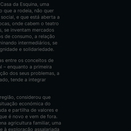
 Casa da Esquina, uma
o que a rodeia, não quer
social, e que está aberta a
rocas, onde cabem o teatro
is, se inventam mercados
os de consumo, a relação
minando intermediários, se
nidade e solidariedade.
as entre os conceitos de
l – enquanto a primeira
lução dos seus problemas, a
do, tende a integrar
região, considerou que
 situação económica do
uda e partilha de valores e
que é novo e vem de fora.
a agricultura familiar, uma
e à exploração assalariada