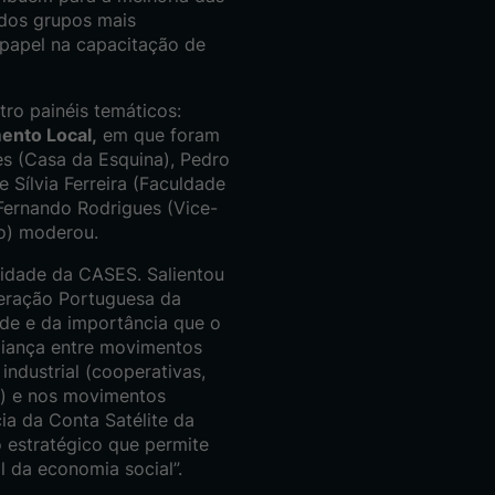
 dos grupos mais
 papel na capacitação de
ro painéis temáticos:
ento Local,
em que foram
es (Casa da Esquina), Pedro
Sílvia Ferreira (Faculdade
Fernando Rodrigues (Vice-
o) moderou.
lidade da CASES. Salientou
deração Portuguesa da
de e da importância que o
liança entre movimentos
industrial (cooperativas,
c.) e nos movimentos
ia da Conta Satélite da
o estratégico que permite
l da economia social”.