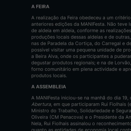
A FEIRA
A realização da Feira obedeceu a um critério
anteriores edições da MANIFesta. Não teve l
de aldeia em aldeia, conforme as realizações
produções locais dessas aldeias e de outras
nas de Paradela da Cortiça, do Carregal e d
possível visitar uma pequena unidade de pro
a Beira Alva, onde os participantes a puder
degustar produtos regionais; e na de Lorvão,
forno comunitário em plena actividade e apr
produtos locais.
A ASSEMBLEIA
A MANIFesta iniciou-se na manhã do dia 19,
Abertura,
em que participaram Rui Fiolhais 
Ministro do Trabalho, Solidariedade e Segur
Oliveira (CM Penacova) e o Presidente da A
Nela, Rui Fiolhais assinalou o reconhecimen
quanto as entidades de economia local cont