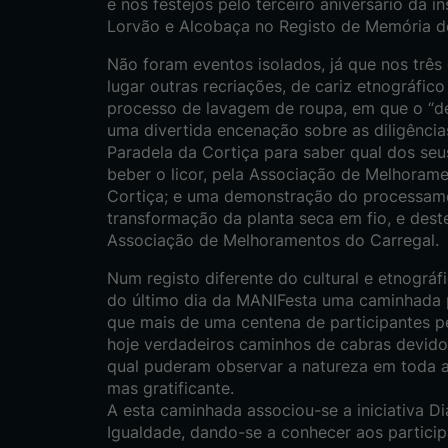
e nos festejos pelo terceiro aniversário da 
Lorvão e Alcobaça no Registo de Memória
Não foram eventos isolados, já que nos três
lugar outras recriações, de cariz etnográfico
processo de lavagem de roupa, em que o “det
uma divertida encenação sobre as diligênci
Paradela da Cortiça para saber qual dos seu
beber o licor, pela Associação de Melhoram
Cortiça; e uma demonstração do processame
transformação da planta seca em fio, e dest
Associação de Melhoramentos do Carregal.
Num registo diferente do cultural e etnográf
do último dia da MANIFesta uma caminhada p
que mais de uma centena de participantes pe
hoje verdadeiros caminhos de cabras devido 
qual puderam observar a natureza em toda a
mas gratificante.
A esta caminhada associou-se a iniciativa Di
Igualdade, dando-se a conhecer aos particip