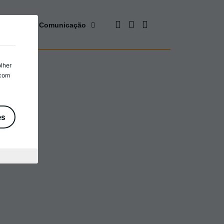
cursos
Comunicação
olher
 com
es