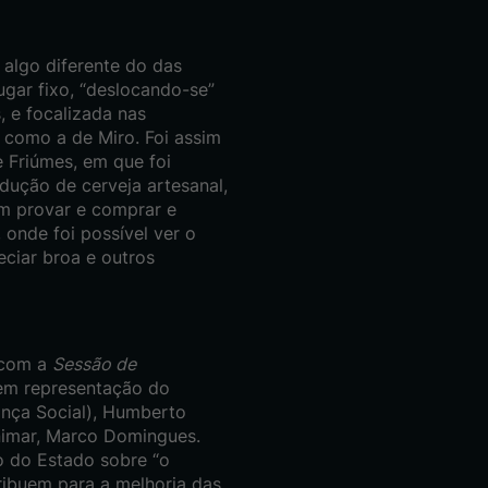
 algo diferente do das
ugar fixo, “deslocando-se”
, e focalizada nas
, como a de Miro. Foi assim
e Friúmes, em que foi
dução de cerveja artesanal,
am provar e comprar e
 onde foi possível ver o
eciar broa e outros
 com a
Sessão de
(em representação do
ança Social), Humberto
nimar, Marco Domingues.
to do Estado sobre “o
ribuem para a melhoria das