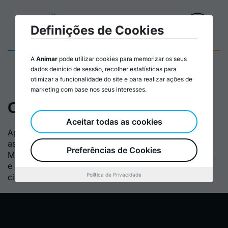
Definições de Cookies
A
Animar
pode utilizar cookies para memorizar os seus
dados deinício de sessão, recolher estatísticas para
otimizar a funcionalidade do site e para realizar ações de
marketing com base nos seus interesses.
Começou a 10.ª MANIFesta
Aceitar todas as cookies
Apesar do dia chuvoso, largas dezenas de pessoas
assistiram à Sessão de Abertura da 10ª edição da
Preferências de Cookies
MANIFesta, que decorre em Santarém entre os dias 9
e 12 de Outubro, em diversos espaços públicos da
Política de Privacidade
cidade.