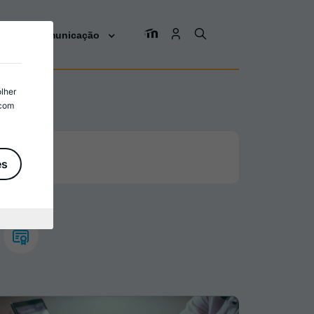
os
Comunicação
olher
 com
es