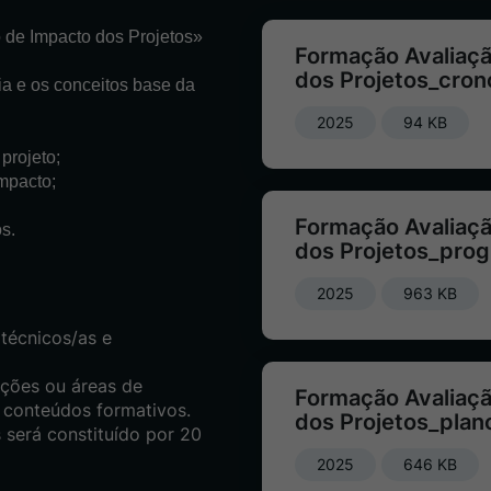
 de Impacto dos Projetos»
Formação Avaliaç
dos Projetos_cro
ia e os conceitos base da
2025
94 KB
 projeto;
mpacto;
Formação Avaliaç
s.
dos Projetos_pro
2025
963 KB
 técnicos/as e
nções ou áreas de
Formação Avaliaç
 conteúdos formativos.
dos Projetos_plan
será constituído por 20
2025
646 KB