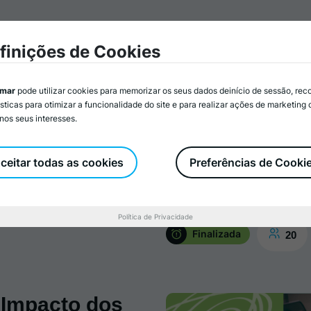
mar
Associados/as
Atividades
Serviços
Recurs
finições de Cookies
imar
pode utilizar cookies para memorizar os seus dados deinício de sessão, rec
ísticas para otimizar a funcionalidade do site e para realizar ações de marketing
nos seus interesses.
Formação
Prestação de Serviços
ceitar todas as cookies
Preferências de Cooki
Política de Privacidade
Finalizada
20
 Impacto dos