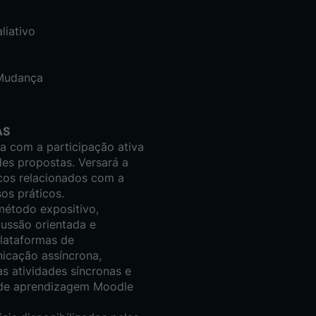
liativo
 Mudança
AS
a com a participação ativa
es propostas. Versará a
cos relacionados com a
os práticos.
método expositivo,
cussão orientada e
lataformas de
icação assíncrona,
s atividades síncronas e
ma de aprendizagem Moodle