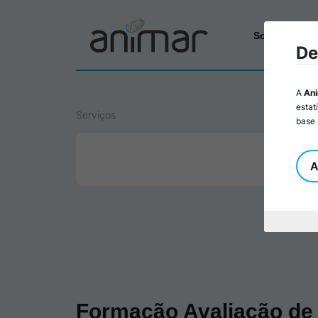
Sobre a Ani
De
A
An
estat
Serviços
base 
A
Formação Avaliação de