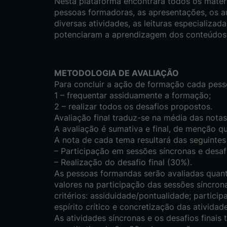
Nesta plataforma encontrará todos os materi
pessoas formadoras, as apresentações, os au
diversas atividades, as leituras especializada
potenciaram a aprendizagem dos conteúdos
METODOLOGIA DE AVALIAÇÃO
Para concluir a ação de formação cada pes
1 – frequentar assiduamente a formação;
2 – realizar todos os desafios propostos.
Avaliação final traduz-se na média das nota
A avaliação é sumativa e final, de menção qu
A nota de cada tema resultará das seguinte
– Participação em sessões síncronas e desaf
– Realização do desafio final (30%).
As pessoas formandas serão avaliadas quant
valores na participação das sessões síncron
critérios: assiduidade/pontualidade; partici
espírito crítico e concretização das atividade
As atividades síncronas e os desafios finai