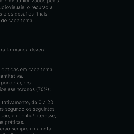
ais disponibilizados pelas
diovisuais, o recurso a
s e os desafios finais,
 de cada tema.
soa formanda deverá:
s obtidas em cada tema.
antitativa.
s ponderações:
ios assíncronos (70%);
itativamente, de 0 a 20
as segundo os seguintes
pação; empenho/interesse;
s práticas.
s terão sempre uma nota