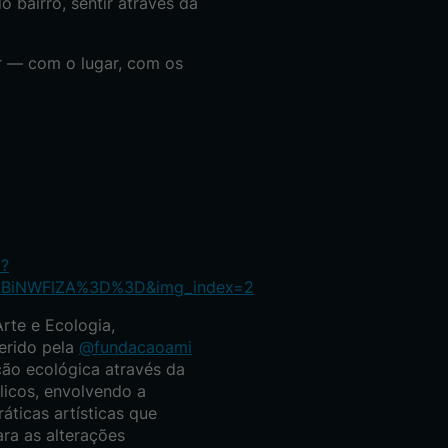
 bairro, sentir através da
ar — com o lugar, com os
/?
ODBiNWFlZA%3D%3D&img_index=2
rte e Ecologia,
erido pela
@fundacaoami
ção ecológica através da
licos, envolvendo a
ticas artísticas que
ra as alterações