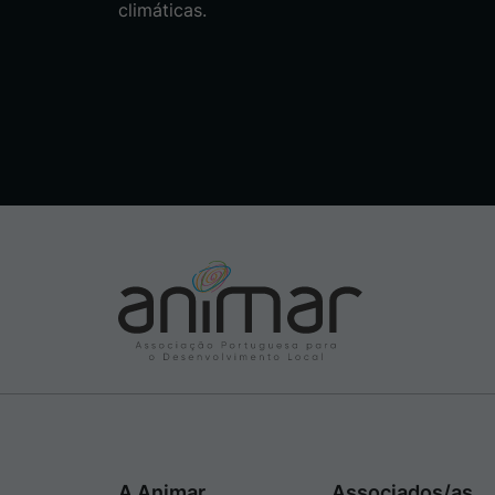
climáticas.
A Animar
Associados/as