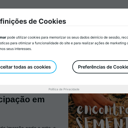
mar
Associados/as
Atividades
Serviços
Recurs
finições de Cookies
imar
pode utilizar cookies para memorizar os seus dados deinício de sessão, rec
ísticas para otimizar a funcionalidade do site e para realizar ações de marketing
nos seus interesses.
Promovido por:
YouthCoop – Cooperativa para o desenvolvimento e Cidadania CRL
ceitar todas as cookies
Preferências de Cooki
om dois dias
Política de Privacidade
ticipação em