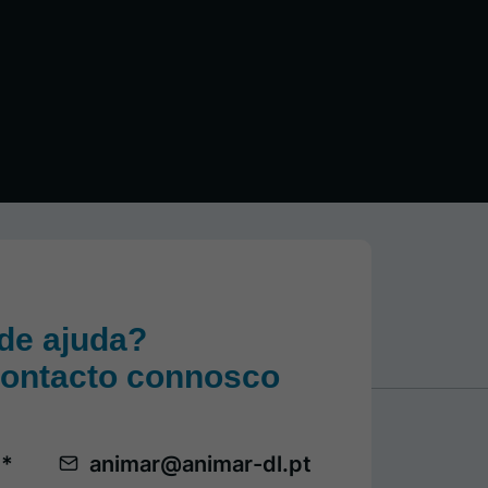
de ajuda?
contacto connosco
 *
animar@animar-dl.pt