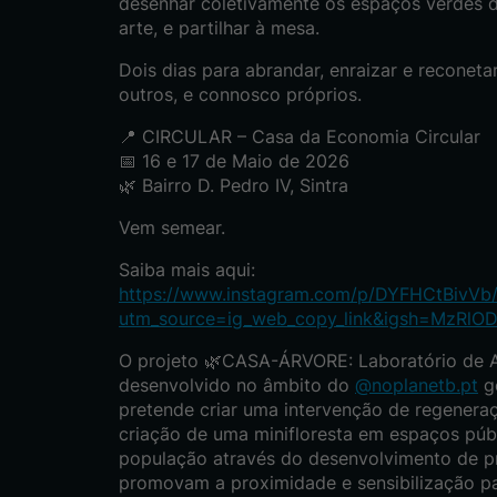
desenhar coletivamente os espaços verdes do
arte, e partilhar à mesa.
Dois dias para abrandar, enraizar e reconet
outros, e connosco próprios.
📍 CIRCULAR – Casa da Economia Circular
📅 16 e 17 de Maio de 2026
🌿 Bairro D. Pedro IV, Sintra
Vem semear.
Saiba mais aqui:
https://www.instagram.com/p/DYFHCtBivVb
utm_source=ig_web_copy_link&igsh=MzRl
O projeto 🌿CASA-ÁRVORE: Laboratório de A
desenvolvido no âmbito do
@noplanetb.pt
g
pretende criar uma intervenção de regenera
criação de uma minifloresta em espaços púb
população através do desenvolvimento de prá
promovam a proximidade e sensibilização pa