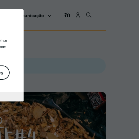
os
Comunicação
olher
 com
es