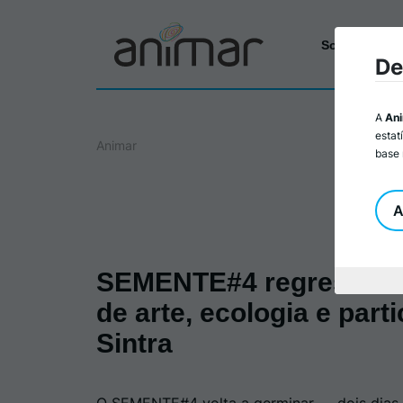
Sobre a Ani
De
A
An
estat
Animar
base 
A
SEMENTE#4 regressa c
de arte, ecologia e par
Sintra