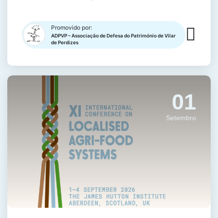
Promovido por:
ADPVP – Associação de Defesa do Património de Vilar
de Perdizes
01
Setembro