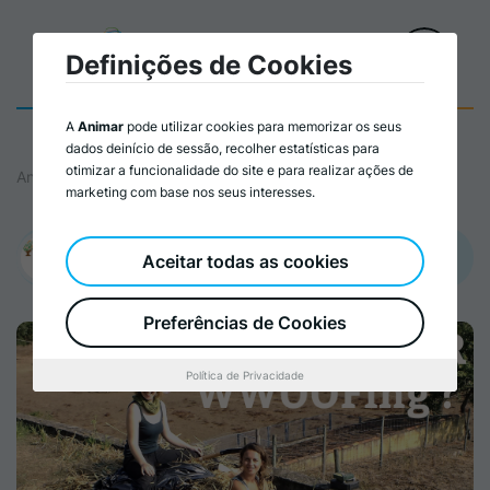
Definições de Cookies
A
Animar
pode utilizar cookies para memorizar os seus
dados deinício de sessão, recolher estatísticas para
otimizar a funcionalidade do site e para realizar ações de
Animar
marketing com base nos seus interesses.
Promovido por:
Aceitar todas as cookies
WWOOF Portugal – Viver e aprender em Quintas biológicas em
Portugal
Preferências de Cookies
Política de Privacidade