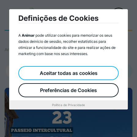
Definições de Cookies
A
Animar
pode utilizar cookies para memorizar os seus
dados deinício de sessão, recolher estatísticas para
otimizar a funcionalidade do site e para realizar ações de
Animar
marketing com base nos seus interesses.
Promovido por:
Aceitar todas as cookies
Espaço t – Associação para Apoio à Integração Social e Comunitária
Preferências de Cookies
Política de Privacidade