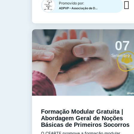
Promovido por:
ADPVP – Associação de Defesa do Património de Vilar de Perdizes
07
Setembro
Formação Modular Gratuita |
Abordagem Geral de Noções
Básicas de Primeiros Socorros
O CEARTE promove a formação modular