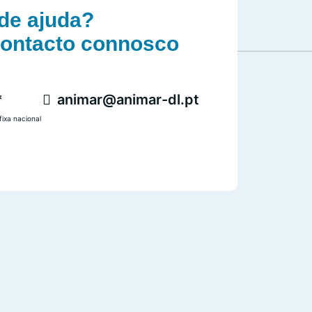
de ajuda?
contacto connosco
*
animar@animar-dl.pt
ixa nacional