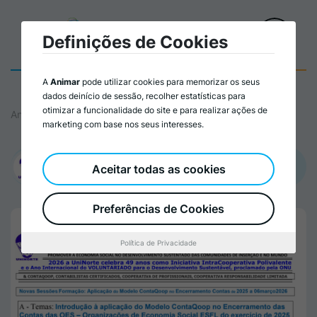
Definições de Cookies
A
Animar
pode utilizar cookies para memorizar os seus
dados deinício de sessão, recolher estatísticas para
otimizar a funcionalidade do site e para realizar ações de
Animar
marketing com base nos seus interesses.
Promovido por:
Aceitar todas as cookies
UniNorte – União Cooperativa Polivalente da Região Norte, CRL-
Complexo IntraCooperativo da Cooperativa dos Pedreiros
Preferências de Cookies
Política de Privacidade