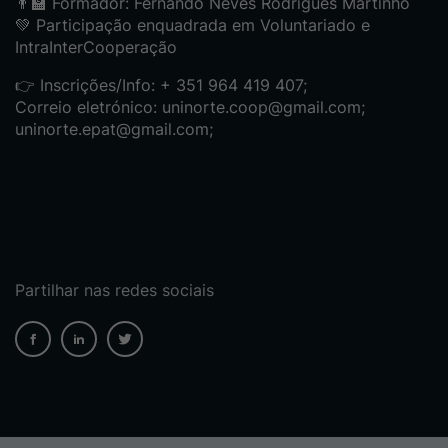
👨‍🏫 Formador: Fernando Neves Rodrigues Martinho
💚 Participação enquadrada em Voluntariado e
IntraInterCooperação
👉 Inscrições/Info: + 351 964 419 407;
Correio eletrónico: uninorte.coop@gmail.com;
uninorte.epat@gmail.com;
Partilhar nas redes sociais