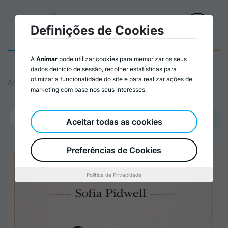
Definições de Cookies
A
Animar
pode utilizar cookies para memorizar os seus
dados deinício de sessão, recolher estatísticas para
otimizar a funcionalidade do site e para realizar ações de
Animar
marketing com base nos seus interesses.
Promovido por:
Aceitar todas as cookies
Espaço t – Associação para Apoio à Integração Social e Comunitária
Preferências de Cookies
Política de Privacidade