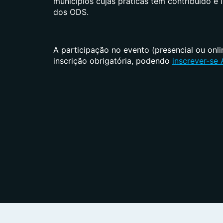
municípios cujas práticas têm contribuído e
dos ODS.
A participação no evento (presencial ou onl
inscrição obrigatória, podendo
inscrever-se