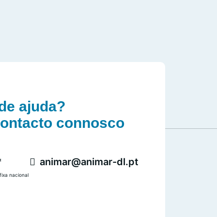
de ajuda?
contacto connosco
*
animar@animar-dl.pt
ixa nacional