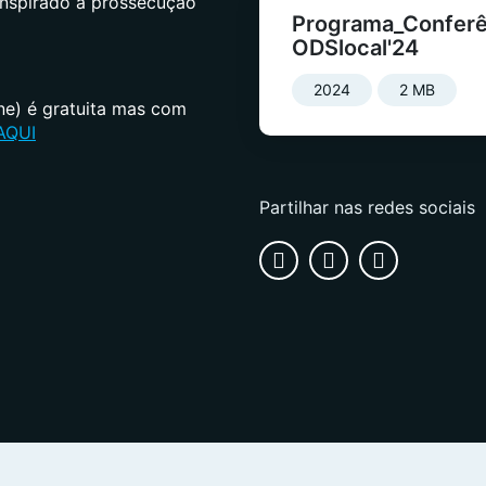
 inspirado a prossecução
Programa_Conferê
ODSlocal'24
2024
2 MB
ine) é gratuita mas com
 AQUI
Partilhar nas redes sociais