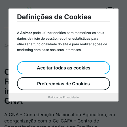
Definições de Cookies
A
Animar
pode utilizar cookies para memorizar os seus
dados deinício de sessão, recolher estatísticas para
otimizar a funcionalidade do site e para realizar ações de
Animar
marketing com base nos seus interesses.
Aceitar todas as cookies
Conferência Agroecologia:
Reconhecimento
Preferências de Cookies
institucional em Portugal |
Política de Privacidade
CNA
A CNA - Confederação Nacional da Agricultura, em
coorganização com o Ce-CAFA - Centro de