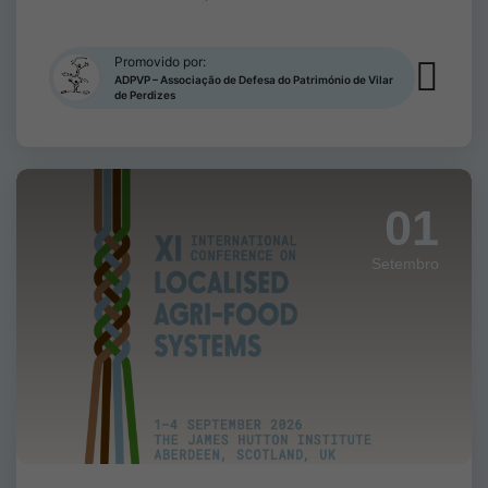
Promovido por:
ADPVP – Associação de Defesa do Património de Vilar
de Perdizes
01
Setembro