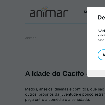
Sobre a Ani
De
A
An
estat
Animar
base 
A
A Idade do Cacifo - Peri
Medos, anseios, dilemas e conflitos, que são
outros, próprios da juventude e pouco estra
peça entre a comédia e a seriedade.