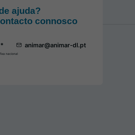
de ajuda?
contacto connosco
 *
animar@animar-dl.pt
ixa nacional