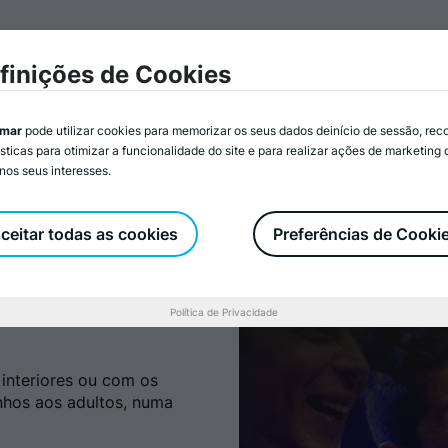
mar
Associados/as
Atividades
Serviços
Recurs
finições de Cookies
imar
pode utilizar cookies para memorizar os seus dados deinício de sessão, rec
ísticas para otimizar a funcionalidade do site e para realizar ações de marketing
nos seus interesses.
Promovido por:
ACERT – Associação Cultural e Recreativa de Tondela
ceitar todas as cookies
Preferências de Cooki
pécia Teatro
Política de Privacidade
 interiores ou com os
nhos aos adultos, numa