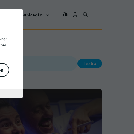
os
Comunicação
olher
 com
Teatro
es