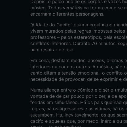
Depois, o palco acolhe os corpos e vozes h
músico. Todos versáteis na forma como se
encarnam diferentes personagens.
“A Idade do Cacifo” é um mergulho no mund
vivem murados pelas regras impostas pelos a
professores – pelos estereótipos, pela escol
conflitos interiores. Durante 70 minutos, se
num respirar de riso.
Em cena, desfilam medos, anseios, dilemas e
interiores ou com os outros. A música, não r
canto ditam a tensão emocional, o conflito 
necessidade de provocar, de se exprimir e de
Numa aliança entre o cómico e o sério (muito
vontade de deixar pouco por dizer, e de apo
feridas em simultâneo. Há os pais que não 
regras, há os agressores e as vítimas, há os
sucumbem. Há, inevitavelmente, os que saem
cacifo e aqueles que, por medo, inércia ou p