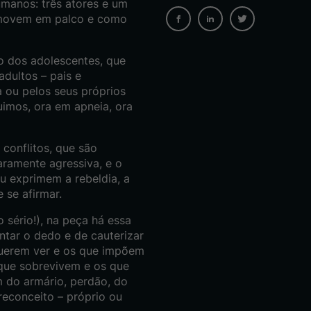
umanos: três atores e um
 movem em palco e como
o dos adolescentes, que
dultos – pais e
a ou pelos seus próprios
guimos, ora em apneia, ora
 conflitos, que são
aramente agressiva, e o
ou exprimem a rebeldia, a
 se afirmar.
 sério!), na peça há essa
ntar o dedo e de cauterizar
querem ver e os que impõem
 que sobrevivem e os que
 do armário, perdão, do
reconceito – próprio ou