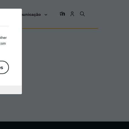
os
Comunicação
olher
 com
es