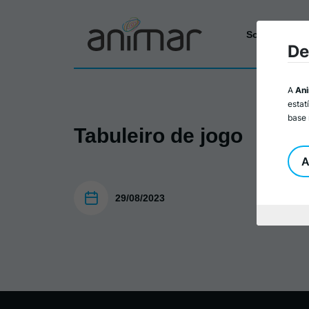
Sobre a Ani
De
A
An
estat
base 
Tabuleiro de jogo
A
29/08/2023