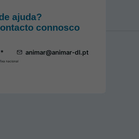
de ajuda?
contacto connosco
 *
animar@animar-dl.pt
ixa nacional