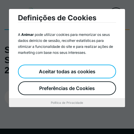
Definições de Cookies
A
Animar
pode utilizar cookies para memorizar os seus
dados deinício de sessão, recolher estatísticas para
otimizar a funcionalidade do site e para realizar ações de
Sessão Pública – Conta
marketing com base nos seus interesses.
Satélite da Economia Social
2019/2020 | I.N.E
Aceitar todas as cookies
Preferências de Cookies
07/08/2023
Política de Privacidade