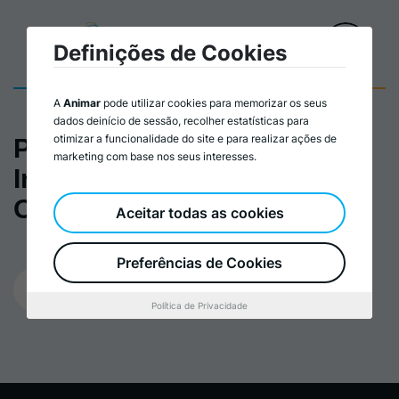
Definições de Cookies
A
Animar
pode utilizar cookies para memorizar os seus
dados deinício de sessão, recolher estatísticas para
otimizar a funcionalidade do site e para realizar ações de
Programa de Formação
marketing com base nos seus interesses.
Inovação Social nas
Organizações
Aceitar todas as cookies
Preferências de Cookies
20/09/2023
Política de Privacidade