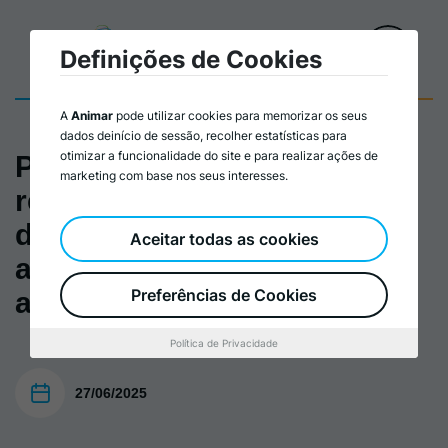
Definições de Cookies
A
Animar
pode utilizar cookies para memorizar os seus
dados deinício de sessão, recolher estatísticas para
otimizar a funcionalidade do site e para realizar ações de
Programa: "Agricultura
marketing com base nos seus interesses.
regenerativa e biodinâmica
de alimentos saudáveis de
Aceitar todas as cookies
alta qualidade e segurança
Preferências de Cookies
alimentar"
Política de Privacidade
27/06/2025