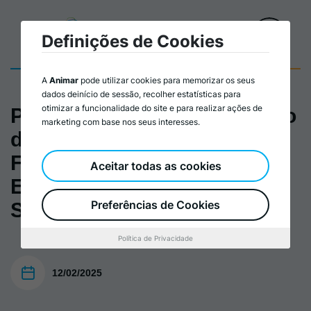
Definições de Cookies
A
Animar
pode utilizar cookies para memorizar os seus
dados deinício de sessão, recolher estatísticas para
otimizar a funcionalidade do site e para realizar ações de
Plano_Formação Elaboração
marketing com base nos seus interesses.
de Candidaturas e
Financiamento para as
Aceitar todas as cookies
Entidades da Economia
Preferências de Cookies
Social
Política de Privacidade
12/02/2025