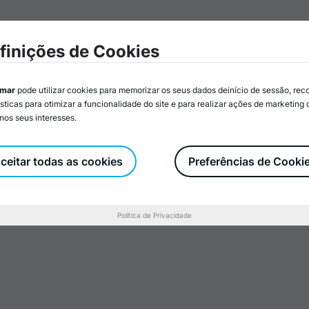
mar
Associados/as
Atividades
Serviços
Recurs
finições de Cookies
imar
pode utilizar cookies para memorizar os seus dados deinício de sessão, rec
ísticas para otimizar a funcionalidade do site e para realizar ações de marketing
nos seus interesses.
municação
s
ceitar todas as cookies
Preferências de Cooki
Política de Privacidade