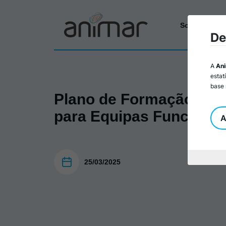
Sobre a Ani
De
A
An
estat
base 
Plano de Formação_Co
para Equipas Funcionai
A
25/03/2025