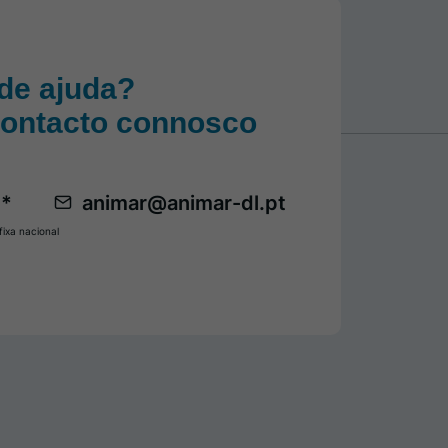
de ajuda?
contacto connosco
 *
animar@animar-dl.pt
ixa nacional