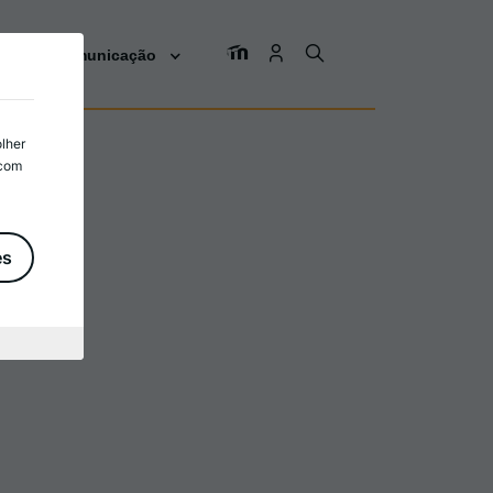
os
Comunicação
olher
 com
es