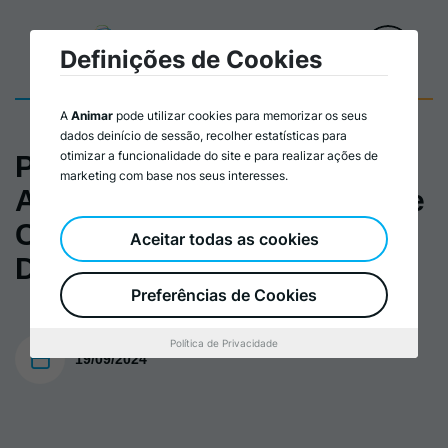
Definições de Cookies
A
Animar
pode utilizar cookies para memorizar os seus
dados deinício de sessão, recolher estatísticas para
otimizar a funcionalidade do site e para realizar ações de
Plano de Ação | Formação
marketing com base nos seus interesses.
Agentes de Turismo de Base
Comunitária para o
Aceitar todas as cookies
Desenvolvimento Local
Preferências de Cookies
Política de Privacidade
19/09/2024