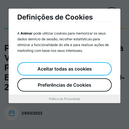
Definições de Cookies
A
Animar
pode utilizar cookies para memorizar os seus
dados deinício de sessão, recolher estatísticas para
otimizar a funcionalidade do site e para realizar ações de
Parecer da Animar acerca da
marketing com base nos seus interesses.
Visão Estratégica para o
Plano de Recuperação
Aceitar todas as cookies
Económica de Portugal 2020-
Preferências de Cookies
2030
Política de Privacidade
24/03/2023