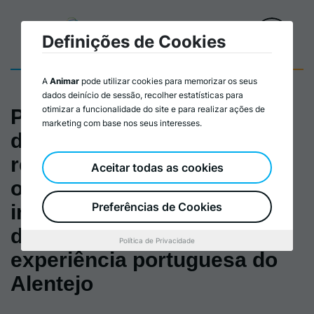
Definições de Cookies
A
Animar
pode utilizar cookies para memorizar os seus
dados deinício de sessão, recolher estatísticas para
otimizar a funcionalidade do site e para realizar ações de
Papel das associações de
marketing com base nos seus interesses.
desenvolvimento local e
regional, como estrutura
Aceitar todas as cookies
organizacional e funcional
Preferências de Cookies
inovadora de gestão no
desenvolvimento local: a
Política de Privacidade
experiência portuguesa do
Alentejo