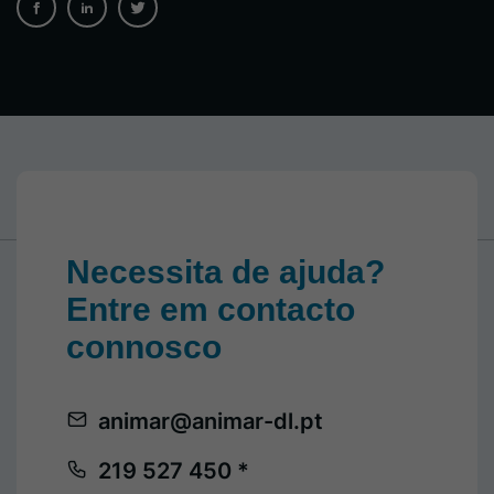
Necessita de ajuda?
Entre em contacto
connosco
animar@animar-dl.pt
219 527 450 *