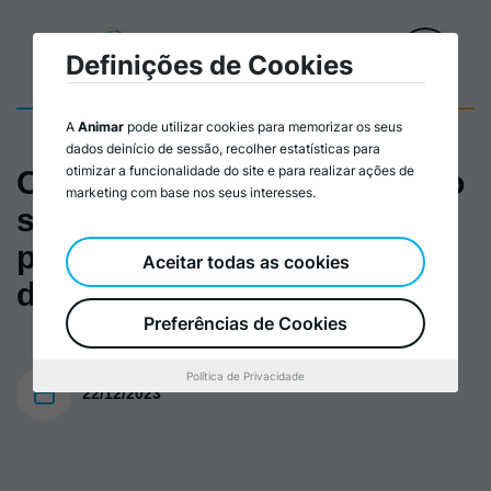
Definições de Cookies
A
Animar
pode utilizar cookies para memorizar os seus
dados deinício de sessão, recolher estatísticas para
otimizar a funcionalidade do site e para realizar ações de
O Voluntariado e o activismo
marketing com base nos seus interesses.
social - Caminhos para a
participação no
Aceitar todas as cookies
desenvolvimento humano
Preferências de Cookies
Política de Privacidade
22/12/2023