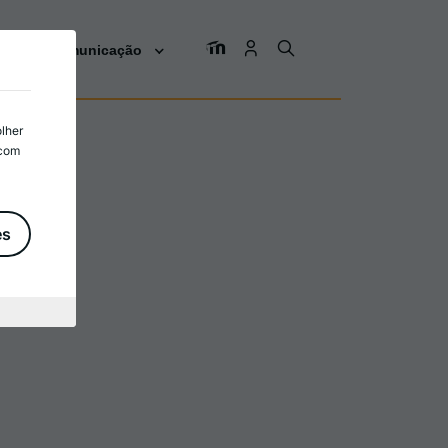
os
Comunicação
olher
 com
es