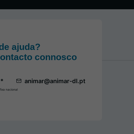
de ajuda?
contacto connosco
 *
animar@animar-dl.pt
ixa nacional