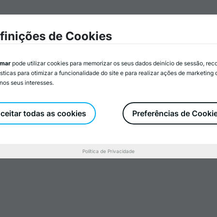
mar
Associados/as
Atividades
Serviços
Recurs
finições de Cookies
imar
pode utilizar cookies para memorizar os seus dados deinício de sessão, rec
ísticas para otimizar a funcionalidade do site e para realizar ações de marketing
nos seus interesses.
 melhoria na
 das IPSS do
ceitar todas as cookies
Preferências de Cooki
 do
Política de Privacidade