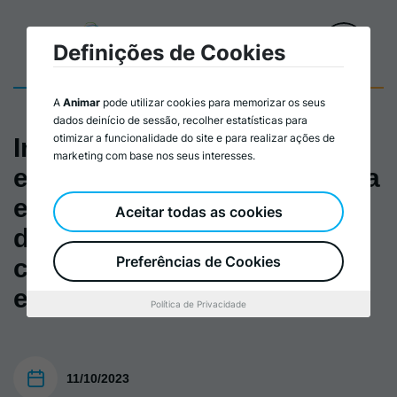
Definições de Cookies
A
Animar
pode utilizar cookies para memorizar os seus
dados deinício de sessão, recolher estatísticas para
otimizar a funcionalidade do site e para realizar ações de
Interseções II: Igualdade
marketing com base nos seus interesses.
entre mulheres e homens e a
educação para o
Aceitar todas as cookies
desenvolvimento. Ideias-
Preferências de Cookies
chave de um recurso
educativo
Política de Privacidade
11/10/2023