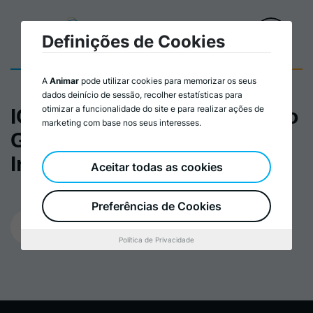
Definições de Cookies
A
Animar
pode utilizar cookies para memorizar os seus
dados deinício de sessão, recolher estatísticas para
otimizar a funcionalidade do site e para realizar ações de
ICE Apresentação do Projeto
marketing com base nos seus interesses.
Grandes e Pequenos em
Interação
Aceitar todas as cookies
Preferências de Cookies
06/06/2023
Política de Privacidade