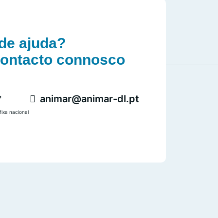
de ajuda?
contacto connosco
*
animar@animar-dl.pt
ixa nacional