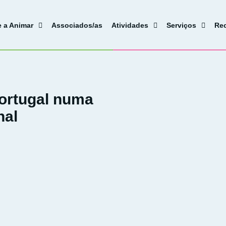
e a Animar
Associados/as
Atividades
Serviços
Re
ortugal numa
nal