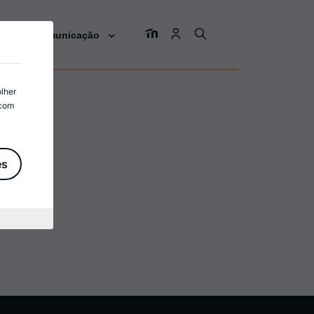
os
Comunicação
olher
 com
es