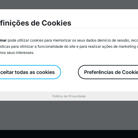
mar
Associados/as
Atividades
Serviços
Recurs
finições de Cookies
imar
pode utilizar cookies para memorizar os seus dados deinício de sessão, rec
ísticas para otimizar a funcionalidade do site e para realizar ações de marketing
nos seus interesses.
nto inclusivo
ceitar todas as cookies
Preferências de Cooki
Política de Privacidade