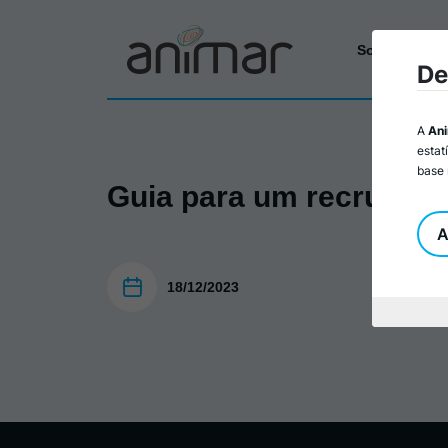
Sobre a Ani
De
A
An
estat
base 
Guia para um recrutame
A
18/12/2023