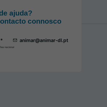
de ajuda?
contacto connosco
 *
animar@animar-dl.pt
ixa nacional