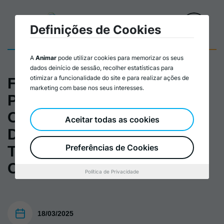
Definições de Cookies
A
Animar
pode utilizar cookies para memorizar os seus
dados deinício de sessão, recolher estatísticas para
otimizar a funcionalidade do site e para realizar ações de
Formação Política de
marketing com base nos seus interesses.
Proximidade: O Papel das
Organizações de
Aceitar todas as cookies
Desenvolvimento Local na
Preferências de Cookies
Transferência de
Competências_programa
Política de Privacidade
18/03/2025