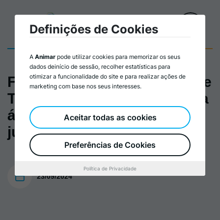
Definições de Cookies
A
Animar
pode utilizar cookies para memorizar os seus
dados deinício de sessão, recolher estatísticas para
otimizar a funcionalidade do site e para realizar ações de
Formação de Capacitação de
marketing com base nos seus interesses.
Técnicos/as que intervêm na
área da infância e
Aceitar todas as cookies
juventude_plano
Preferências de Cookies
Política de Privacidade
23/09/2024