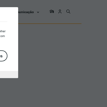
os
Comunicação
olher
 com
es