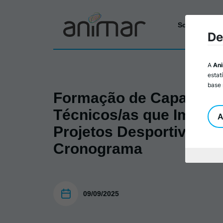
Sobre a Ani
De
A
An
estat
base 
Formação de Capacitaç
Técnicos/as que Imple
A
Projetos Desportivos e C
Cronograma
09/09/2025