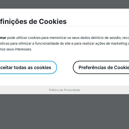
mar
Associados/as
Atividades
Serviços
Recurs
finições de Cookies
imar
pode utilizar cookies para memorizar os seus dados deinício de sessão, rec
ísticas para otimizar a funcionalidade do site e para realizar ações de marketing
nos seus interesses.
ão de
mentam
ceitar todas as cookies
Preferências de Cooki
ulturais -
Política de Privacidade