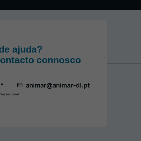
de ajuda?
contacto connosco
 *
animar@animar-dl.pt
ixa nacional