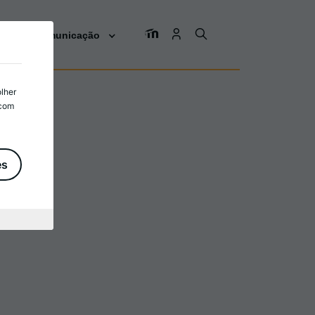
os
Comunicação
olher
 com
es