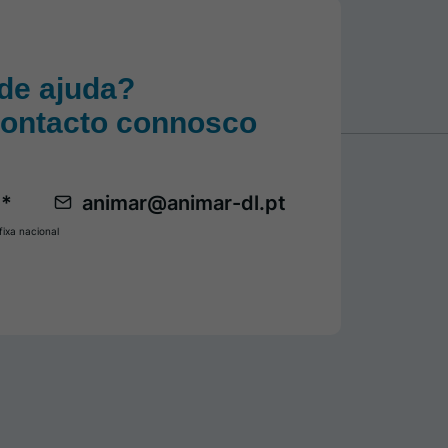
de ajuda?
contacto connosco
 *
animar@animar-dl.pt
ixa nacional