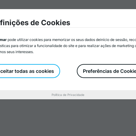
mar
Associados/as
Atividades
Serviços
Recurs
finições de Cookies
imar
pode utilizar cookies para memorizar os seus dados deinício de sessão, rec
ísticas para otimizar a funcionalidade do site e para realizar ações de marketing
nos seus interesses.
Pública:
rograma
ceitar todas as cookies
Preferências de Cooki
Política de Privacidade