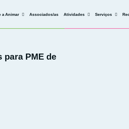
e a Animar
Associados/as
Atividades
Serviços
Re
s para PME de