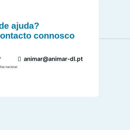
de ajuda?
contacto connosco
*
animar@animar-dl.pt
ixa nacional