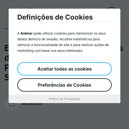
Definições de Cookies
A
Animar
pode utilizar cookies para memorizar os seus
dados deinício de sessão, recolher estatísticas para
otimizar a funcionalidade do site e para realizar ações de
Encontro Politicas e Praticas
marketing com base nos seus interesses.
do DL_Politicas com
Proposito_Pedro Adão e
Aceitar todas as cookies
Silva
Preferências de Cookies
Política de Privacidade
30/10/2025