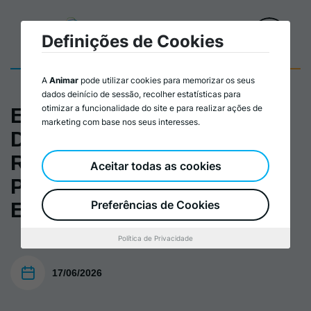
Definições de Cookies
A
Animar
pode utilizar cookies para memorizar os seus
dados deinício de sessão, recolher estatísticas para
otimizar a funcionalidade do site e para realizar ações de
Emprego em Portugal.
marketing com base nos seus interesses.
Diagnóstico e
Recomendações de Política
Aceitar todas as cookies
Pública e Estratégias
Preferências de Cookies
Empresariais
Política de Privacidade
17/06/2026