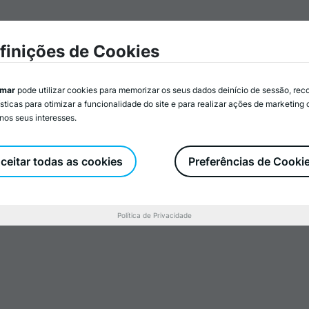
mar
Associados/as
Atividades
Serviços
Recurs
finições de Cookies
imar
pode utilizar cookies para memorizar os seus dados deinício de sessão, rec
ísticas para otimizar a funcionalidade do site e para realizar ações de marketing
nos seus interesses.
 Análise e
a Política
ceitar todas as cookies
Preferências de Cooki
Política de Privacidade