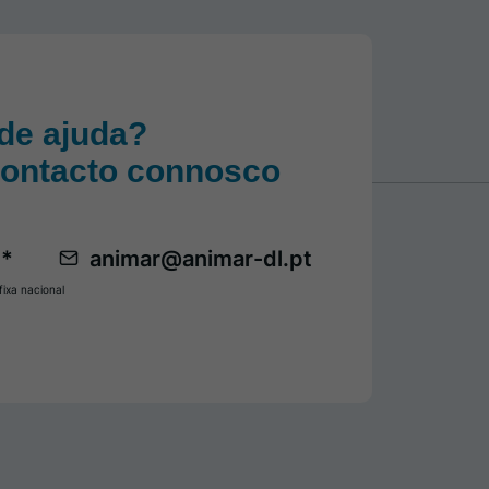
de ajuda?
contacto connosco
 *
animar@animar-dl.pt
ixa nacional