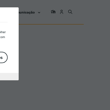
os
Comunicação
olher
 com
es