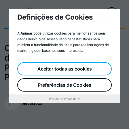
Definições de Cookies
A
Animar
pode utilizar cookies para memorizar os seus
dados deinício de sessão, recolher estatísticas para
otimizar a funcionalidade do site e para realizar ações de
Conferência < Os Números
marketing com base nos seus interesses.
do Setor Cooperativo em
Portugal > Lançamento <
Aceitar todas as cookies
PAC25 >
Preferências de Cookies
Política de Privacidade
06/03/2025