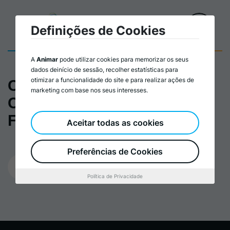
Definições de Cookies
A
Animar
pode utilizar cookies para memorizar os seus
dados deinício de sessão, recolher estatísticas para
otimizar a funcionalidade do site e para realizar ações de
Comunicado de Imprensa
marketing com base nos seus interesses.
Coligação 6 dez para Coord
Final
Aceitar todas as cookies
Preferências de Cookies
11/05/2023
Política de Privacidade