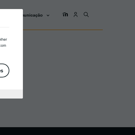
os
Comunicação
olher
 com
es