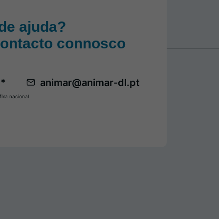
de ajuda?
contacto connosco
 *
animar@animar-dl.pt
ixa nacional