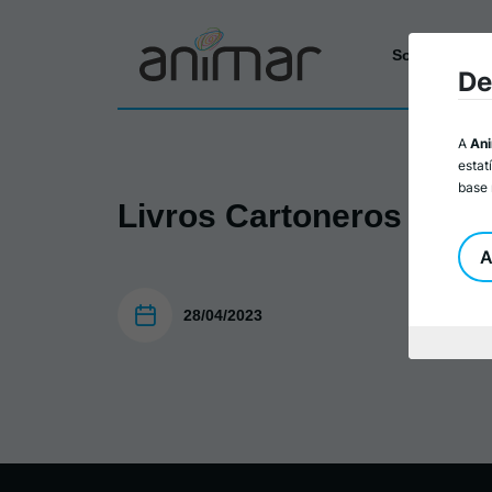
Sobre a Ani
De
A
An
estat
base 
Livros Cartoneros Lous
A
28/04/2023