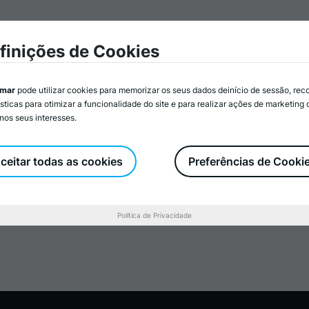
mar
Associados/as
Atividades
Serviços
Recurs
finições de Cookies
imar
pode utilizar cookies para memorizar os seus dados deinício de sessão, rec
ísticas para otimizar a funcionalidade do site e para realizar ações de marketing
nos seus interesses.
a
ceitar todas as cookies
Preferências de Cooki
Política de Privacidade