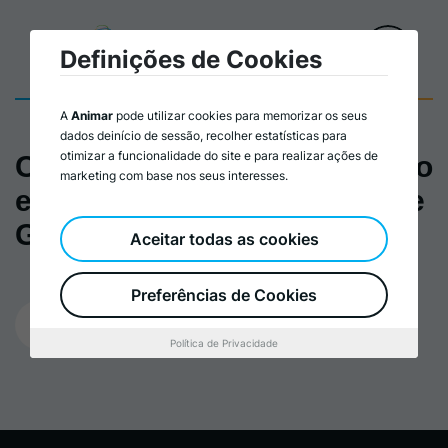
Definições de Cookies
A
Animar
pode utilizar cookies para memorizar os seus
dados deinício de sessão, recolher estatísticas para
otimizar a funcionalidade do site e para realizar ações de
Cartaz Formação Autoestudo
marketing com base nos seus interesses.
em Cidadania e Igualdade de
Género I
Aceitar todas as cookies
Preferências de Cookies
17/03/2023
Política de Privacidade