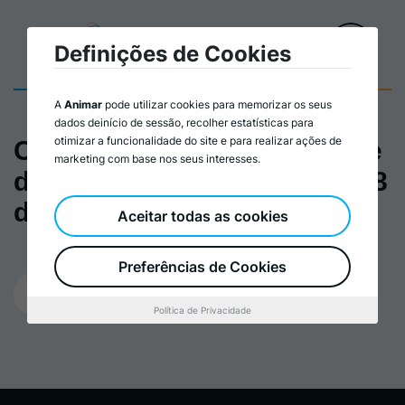
Definições de Cookies
A
Animar
pode utilizar cookies para memorizar os seus
dados deinício de sessão, recolher estatísticas para
otimizar a funcionalidade do site e para realizar ações de
Cartaz Empreendedorismo e
marketing com base nos seus interesses.
de Ação Local | 4 de maio a 8
de julho de 2022
Aceitar todas as cookies
Preferências de Cookies
10/05/2023
Política de Privacidade